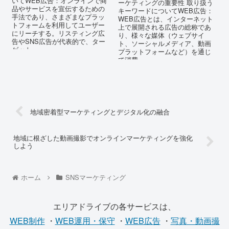
いてWEB広告：オンラインで商
ーケティングの重要性 取り扱う
品やサービスを宣伝するための
キーワードについてWEB広告：
手法であり、さまざまなプラッ
WEB広告とは、インターネット
トフォームを利用してユーザー
上で展開される広告の総称であ
にリーチする。リスティング広
り、様々な媒体（ウェブサイ
告やSNS広告が代表的で、ター
ト、ソーシャルメディア、動画
ゲット...
プラットフォームなど）を通じ
て消費...
地域密着型マーケティングとデジタル化の融合
地域に根ざした動画撮影でオンラインマーケティングを強化
しよう
ホーム
SNSマーケティング
エリアドライブの各サービスは、
WEB制作
・
WEB運用・保守
・
WEB広告
・
写真・動画撮