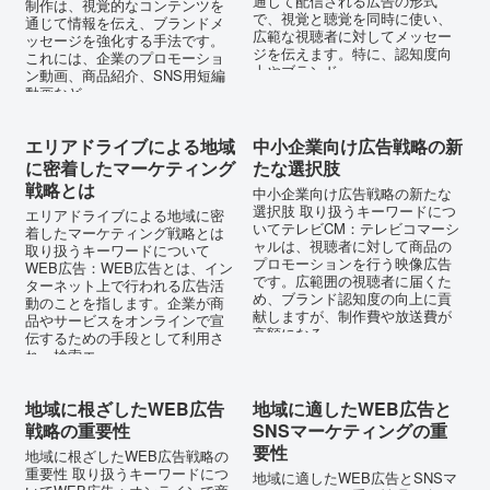
通じて配信される広告の形式
制作は、視覚的なコンテンツを
で、視覚と聴覚を同時に使い、
通じて情報を伝え、ブランドメ
広範な視聴者に対してメッセー
ッセージを強化する手法です。
ジを伝えます。特に、認知度向
これには、企業のプロモーショ
上やブランド...
ン動画、商品紹介、SNS用短編
動画など...
エリアドライブによる地域
中小企業向け広告戦略の新
に密着したマーケティング
たな選択肢
戦略とは
中小企業向け広告戦略の新たな
選択肢 取り扱うキーワードにつ
エリアドライブによる地域に密
いてテレビCM：テレビコマーシ
着したマーケティング戦略とは
ャルは、視聴者に対して商品の
取り扱うキーワードについて
プロモーションを行う映像広告
WEB広告：WEB広告とは、イン
です。広範囲の視聴者に届くた
ターネット上で行われる広告活
め、ブランド認知度の向上に貢
動のことを指します。企業が商
献しますが、制作費や放送費が
品やサービスをオンラインで宣
高額になる...
伝するための手段として利用さ
れ、検索エ...
地域に根ざしたWEB広告
地域に適したWEB広告と
戦略の重要性
SNSマーケティングの重
要性
地域に根ざしたWEB広告戦略の
重要性 取り扱うキーワードにつ
地域に適したWEB広告とSNSマ