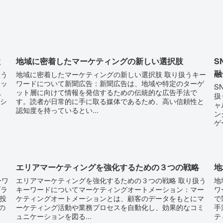
性
地域に密着したマーケティングの新しい選択肢
S
融
扱う
地域に密着したマーケティングの新しい選択肢 取り扱うキー
ネッ
ワードについて新聞広告：新聞広告は、地域や特定のターゲ
S
。
ット層に向けて情報を発信するための伝統的な広告手法で
扱
ーシ
す。読者が日常的に手に取る媒体であるため、高い信頼性と
ャ
認知度を持っているとい...
ン
ゲ
エリアマーケティングを強化するための３つの戦略
地
ーワ
エリアマーケティングを強化するための３つの戦略 取り扱う
地
ブラ
キーワードについてマーケティングオートメーション：マー
ワ
投
ケティングオートメーションとは、顧客のデータをもとにマ
で
の
ーケティング活動や業務プロセスを自動化し、効果的なコミ
手
ュニケーションを図る...
テ