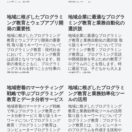
に応じた内容...
習得やデータ...
地域に根ざしたプログラミ
地域企業に最適なプログラ
ング教育とウェブアプリ開
ミング教育と業務自動化の
発の重要性
選択肢
地域に根ざしたプログラミング
地域企業に最適なプログラミン
教育とウェブアプリ開発の重要
グ教育と業務自動化の選択肢 取
性 取り扱うキーワードについて
り扱うキーワードについてプロ
プログラミング教育：現代社会
グラミング教育：プログラミン
において、プログラミング教育
グ教育は、プログラミング言語
は必須となりつつあります。技
や開発技術を学ぶための教育プ
術の進化とともに、プログラミ
ログラムのことを指します。特
ングスキルを持つことが仕事の
に最近では、子どもから大人ま
選択肢や競争...
で幅広い年齢...
地域密着のマーケティング
地域に根ざしたプログラミ
戦略で学ぶプログラミング
ング教育と業務効率化ツー
教育とデータ分析サービス
ルの活用
地域密着のマーケティング戦略
地域に根ざしたプログラミング
で学ぶプログラミング教育とデ
教育と業務効率化ツールの活用
ータ分析サービス 取り扱うキー
取り扱うキーワードについてプ
ワードについてプログラミング
ログラミング教育：プログラミ
教育：プログラミング教育は、
ング教育とは、コンピューター
コンピュータープログラミング
のプログラムを作成する技術や