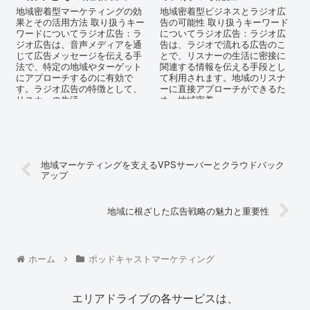
地域密着型マーケティングの効
地域密着型ビジネスとラジオ広
果とその活用方法 取り扱うキー
告の可能性 取り扱うキーワード
ワードについてラジオ広告：ラ
についてラジオ広告：ラジオ広
ジオ広告は、音声メディアを通
告は、ラジオで流れる広告のこ
じて広告メッセージを伝える手
とで、リスナーの生活に密接に
法で、特定の地域やターゲット
関連する情報を伝える手段とし
にアプローチするのに有効で
て利用されます。地域のリスナ
す。ラジオ広告の特徴として、
ーに直接アプローチができるた
リスナーの生活...
め、地域密着...
地域マーケティングを支えるVPSサーバーとクラウドバック
アップ
地域に根ざした広告戦略の魅力と重要性
ホーム
ポッドキャストマーケティング
エリアドライブの各サービスは、