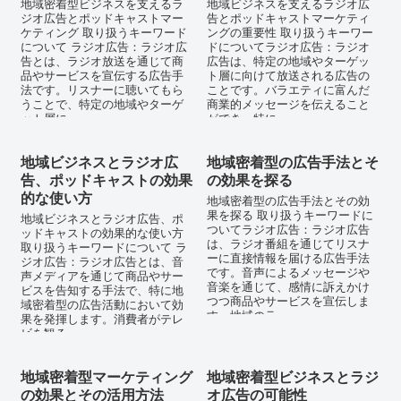
地域密着型ビジネスを支えるラ
地域ビジネスを支えるラジオ広
ジオ広告とポッドキャストマー
告とポッドキャストマーケティ
ケティング 取り扱うキーワード
ングの重要性 取り扱うキーワー
について ラジオ広告：ラジオ広
ドについてラジオ広告：ラジオ
告とは、ラジオ放送を通じて商
広告は、特定の地域やターゲッ
品やサービスを宣伝する広告手
ト層に向けて放送される広告の
法です。リスナーに聴いてもら
ことです。バラエティに富んだ
うことで、特定の地域やターゲ
商業的メッセージを伝えること
ット層に...
ができ、特に...
地域ビジネスとラジオ広
地域密着型の広告手法とそ
告、ポッドキャストの効果
の効果を探る
的な使い方
地域密着型の広告手法とその効
果を探る 取り扱うキーワードに
地域ビジネスとラジオ広告、ポ
ついてラジオ広告：ラジオ広告
ッドキャストの効果的な使い方
は、ラジオ番組を通じてリスナ
取り扱うキーワードについて ラ
ーに直接情報を届ける広告手法
ジオ広告：ラジオ広告とは、音
です。音声によるメッセージや
声メディアを通じて商品やサー
音楽を通じて、感情に訴えかけ
ビスを告知する手法で、特に地
つつ商品やサービスを宣伝しま
域密着型の広告活動において効
す。地域のラ...
果を発揮します。消費者がテレ
ビを観る...
地域密着型マーケティング
地域密着型ビジネスとラジ
の効果とその活用方法
オ広告の可能性