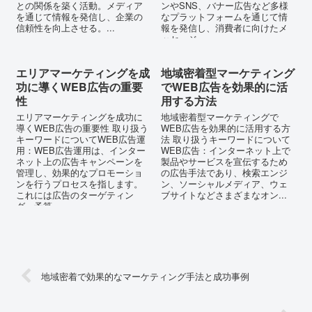
との関係を築く活動。メディア
ンやSNS、バナー広告など多様
を通じて情報を発信し、企業の
なプラットフォームを通じて情
信頼性を向上させる。...
報を発信し、消費者に向けたメ
ッセージ...
エリアマーケティングを成
地域密着型マーケティング
功に導くWEB広告の重要
でWEB広告を効果的に活
性
用する方法
エリアマーケティングを成功に
地域密着型マーケティングで
導くWEB広告の重要性 取り扱う
WEB広告を効果的に活用する方
キーワードについてWEB広告運
法 取り扱うキーワードについて
用：WEB広告運用は、インター
WEB広告：インターネット上で
ネット上の広告キャンペーンを
製品やサービスを宣伝するため
管理し、効果的なプロモーショ
の広告手法であり、検索エンジ
ンを行うプロセスを指します。
ン、ソーシャルメディア、ウェ
これには広告のターゲティン
ブサイトなどさまざまなオン...
グ、予算...
地域密着で効果的なマーケティング手法と成功事例