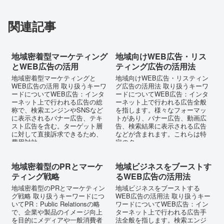
関連記事
地域密着型マーケティング
地域向けWEB広告・リス
とWEB広告の活用
ティング広告の活用法
地域密着型マーケティングと
地域向けWEB広告・リスティン
WEB広告の活用 取り扱うキーワ
グ広告の活用法 取り扱うキーワ
ードについてWEB広告：インタ
ードについてWEB広告：インタ
ーネット上で行われる広告の総
ーネット上で行われる広告全般
称で、検索エンジンやSNSなど
を指します。様々なフォーマッ
に表示されるバナー広告、テキ
トがあり、バナー広告、動画広
スト広告を含む。ターゲット層
告、検索結果に表示される広告
に対して直接訴求できるため、
などが含まれます。これらは特
費用対効...
定のター...
地域密着型のPRとマーケ
地域ビジネスをブーストす
ティング戦略
るWEB広告の活用法
地域密着型のPRとマーケティン
地域ビジネスをブーストする
グ戦略 取り扱うキーワードにつ
WEB広告の活用法 取り扱うキー
いてPR：Public Relationsの略
ワードについてWEB広告：イン
で、企業や製品のイメージ向上
ターネット上で行われる広告手
を目的にメディアや一般消費者
法全般を指します。検索エンジ