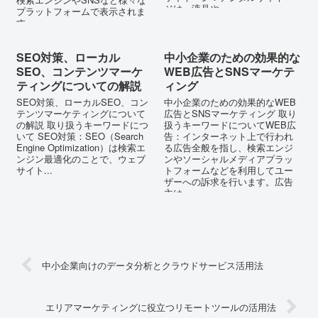
ジは、液晶や...
プラットフォームで表示されま
す。...
SEO対策、ローカル
中小企業のための効果的な
SEO、コンテンツマーケ
WEB広告とSNSマーケテ
ティングについての解説
ィング
SEO対策、ローカルSEO、コン
中小企業のための効果的なWEB
テンツマーケティングについて
広告とSNSマーケティング 取り
の解説 取り扱うキーワードにつ
扱うキーワードについてWEB広
いて SEO対策：SEO（Search
告：インターネット上で行われ
Engine Optimization）は検索エ
る広告全般を指し、検索エンジ
ンジン最適化のことで、ウェブ
ンやソーシャルメディアプラッ
サイト...
トフォームなどを利用してユー
ザーへの訴求を行います。広告
主は、...
中小企業向けのデータ分析とクラウドサービス活用法
エリアマーケティングに役立つリモートツールの活用法