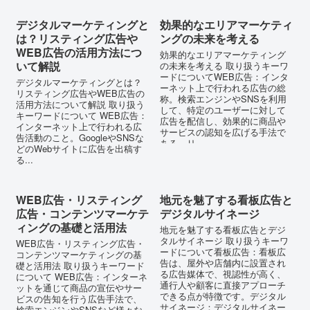
デジタルマーケティングと
効果的なエリアマーケティ
は？リスティング広告や
ングの未来を考える
WEB広告の活用方法につ
効果的なエリアマーケティング
いて解説
の未来を考える 取り扱うキーワ
ードについてWEB広告：インタ
デジタルマーケティングとは？
ーネット上で行われる広告の総
リスティング広告やWEB広告の
称。検索エンジンやSNSを利用
活用方法について解説 取り扱う
して、特定のユーザーに対して
キーワードについて WEB広告：
広告を配信し、効果的に商品や
インターネット上で行われる広
サービスの認知を広げる手法で
告活動のこと。GoogleやSNSな
ある。リ...
どのWebサイトに広告を出稿す
る...
WEB広告・リスティング
地元を魅了する看板広告と
広告・コンテンツマーケテ
デジタルサイネージ
ィングの基礎と活用法
地元を魅了する看板広告とデジ
タルサイネージ 取り扱うキーワ
WEB広告・リスティング広告・
ードについて看板広告：看板広
コンテンツマーケティングの基
告は、屋外や店舗内に設置され
礎と活用法 取り扱うキーワード
る広告媒体で、視認性が高く、
について WEB広告：インターネ
通行人や顧客に直接アプローチ
ットを通じて商品の宣伝やサー
できる点が特徴です。デジタル
ビスの告知を行う広告手法で、
サイネージ：デジタルサイネー
検索エンジンやSNSなど様々な