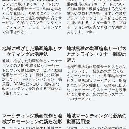
ビスとは 取り扱うキーワードにつ
重要性 取り扱うキーワードについ
いて動画編集サービス：動画を素材
て動画撮影：映像を記録するための
として収録し、視聴者にインパクト
技術やプロセスを指します。企業や
を与えるために撮影や編集を行うサ
ブランドがメッセージを伝えるため
ービス。企業のブランディングやマ
に用いられることが一般的で、プロ
ーケティング、プロモーションなど
モーションや広告など様々な用途が
で利用されるこ...
あります。企業...
地域に根ざした動画編集とマ
地域密着の動画編集サービス
ーケティングの活用法
とオンラインセミナー撮影の
魅力
地域に根ざした動画編集とマーケテ
ィングの活用法 取り扱うキーワー
地域密着の動画編集サービスとオン
ドについて動画編集サービス：動画
ラインセミナー撮影の魅力 取り扱
編集サービスとは、撮影した映像に
うキーワードについて動画編集サー
対してカットやトランジション、効
ビス：動画編集サービスとは、撮影
果音、BGMなどを加え、最終的な
された映像を編集し、視聴者に伝え
動画コンテンツを制作するプロセス
たいメッセージやストーリーを効果
を指します。こ...
的に表現するためのプロセスです。
このサービスに...
マーケティング動画制作と地
地域マーケティングに必須の
域プロモーションの新たな形
動画活用法
マーケティング動画制作と地域プロ
地域マーケティングに必須の動画活