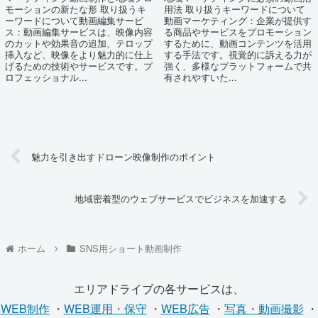
モーションの新たな形 取り扱うキ
用法 取り扱うキーワードについて
ーワードについて動画編集サービ
動画マーケティング：企業が提供す
ス：動画編集サービスは、映像内容
る商品やサービスをプロモーション
のカットや効果音の追加、テロップ
するために、動画コンテンツを活用
挿入など、映像をより魅力的に仕上
する手法です。視覚的に訴える力が
げるための技術やサービスです。プ
強く、多様なプラットフォームで共
ロフェッショナル...
有されやすいた...
魅力を引き出すドローン映像制作のポイント
地域密着型のウェブサービスでビジネスを加速する
ホーム
SNS用ショート動画制作
エリアドライブの各サービスは、
WEB制作
・
WEB運用・保守
・
WEB広告
・
写真・動画撮影
・