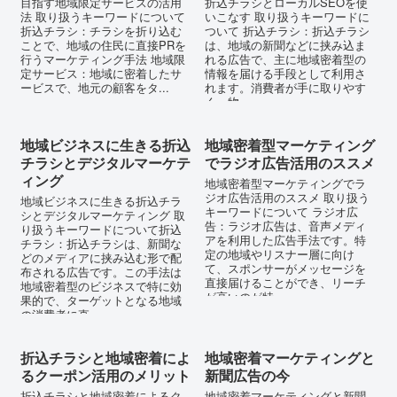
目指す地域限定サービスの活用
折込チラシとローカルSEOを使
法 取り扱うキーワードについて
いこなす 取り扱うキーワードに
折込チラシ：チラシを折り込む
ついて 折込チラシ：折込チラシ
ことで、地域の住民に直接PRを
は、地域の新聞などに挟み込ま
行うマーケティング手法 地域限
れる広告で、主に地域密着型の
定サービス：地域に密着したサ
情報を届ける手段として利用さ
ービスで、地元の顧客をタ...
れます。消費者が手に取りやす
く、物...
地域ビジネスに生きる折込
地域密着型マーケティング
チラシとデジタルマーケテ
でラジオ広告活用のススメ
ィング
地域密着型マーケティングでラ
ジオ広告活用のススメ 取り扱う
地域ビジネスに生きる折込チラ
キーワードについて ラジオ広
シとデジタルマーケティング 取
告：ラジオ広告は、音声メディ
り扱うキーワードについて折込
アを利用した広告手法です。特
チラシ：折込チラシは、新聞な
定の地域やリスナー層に向け
どのメディアに挟み込む形で配
て、スポンサーがメッセージを
布される広告です。この手法は
直接届けることができ、リーチ
地域密着型のビジネスで特に効
が高いのが特...
果的で、ターゲットとなる地域
の消費者に直...
折込チラシと地域密着によ
地域密着マーケティングと
るクーポン活用のメリット
新聞広告の今
折込チラシと地域密着によるク
地域密着マーケティングと新聞