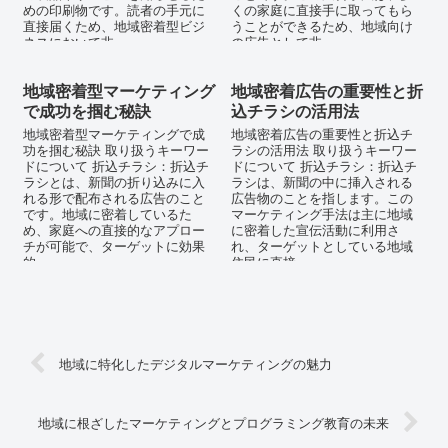
めの印刷物です。読者の手元に
くの家庭に直接手に取ってもら
直接届くため、地域密着型ビジ
うことができるため、地域向け
ネスにおいて非...
の広告として非...
地域密着型マーケティング
地域密着広告の重要性と折
で成功を掴む秘訣
込チラシの活用法
地域密着型マーケティングで成
地域密着広告の重要性と折込チ
功を掴む秘訣 取り扱うキーワー
ラシの活用法 取り扱うキーワー
ドについて 折込チラシ：折込チ
ドについて 折込チラシ：折込チ
ラシとは、新聞の折り込みに入
ラシは、新聞の中に挿入される
れる形で配布される広告のこと
広告物のことを指します。この
です。地域に密着しているた
マーケティング手法は主に地域
め、家庭への直接的なアプロー
に密着した宣伝活動に利用さ
チが可能で、ターゲットに効果
れ、ターゲットとしている地域
的...
住民に直接...
地域に特化したデジタルマーケティングの魅力
地域に根ざしたマーケティングとプログラミング教育の未来