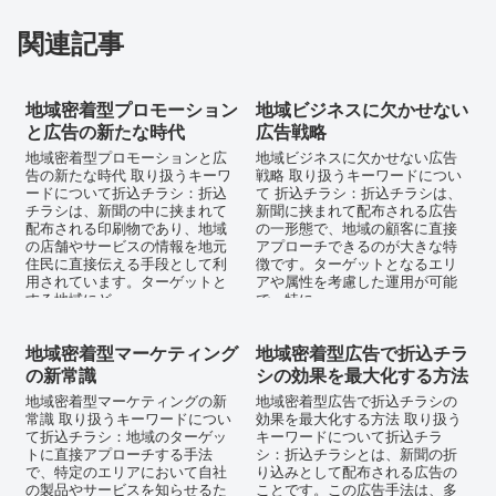
関連記事
地域密着型プロモーション
地域ビジネスに欠かせない
と広告の新たな時代
広告戦略
地域密着型プロモーションと広
地域ビジネスに欠かせない広告
告の新たな時代 取り扱うキーワ
戦略 取り扱うキーワードについ
ードについて折込チラシ：折込
て 折込チラシ：折込チラシは、
チラシは、新聞の中に挟まれて
新聞に挟まれて配布される広告
配布される印刷物であり、地域
の一形態で、地域の顧客に直接
の店舗やサービスの情報を地元
アプローチできるのが大きな特
住民に直接伝える手段として利
徴です。ターゲットとなるエリ
用されています。ターゲットと
アや属性を考慮した運用が可能
する地域にど...
で、特に...
地域密着型マーケティング
地域密着型広告で折込チラ
の新常識
シの効果を最大化する方法
地域密着型マーケティングの新
地域密着型広告で折込チラシの
常識 取り扱うキーワードについ
効果を最大化する方法 取り扱う
て折込チラシ：地域のターゲッ
キーワードについて折込チラ
トに直接アプローチする手法
シ：折込チラシとは、新聞の折
で、特定のエリアにおいて自社
り込みとして配布される広告の
の製品やサービスを知らせるた
ことです。この広告手法は、多