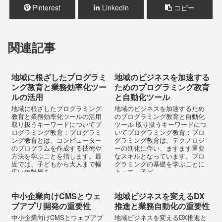
Pinterest
LinkedIn
コピー
関連記事
地域に根ざしたプログラミ
地域のビジネスを加速する
ング教育と業務効率化ツー
ためのプログラミング教育
ルの活用
と自動化ツール
地域に根ざしたプログラミング
地域のビジネスを加速するため
教育と業務効率化ツールの活用
のプログラミング教育と自動化
取り扱うキーワードについてプ
ツール 取り扱うキーワードにつ
ログラミング教育：プログラミ
いてプログラミング教育：プロ
ング教育とは、コンピューター
グラミング教育は、テクノロジ
のプログラムを作成する技術や
ーの進化に伴い、ますます重要
方法を学ぶことを指します。最
なスキルとなっています。プロ
近では、子どもから大人まで幅
グラミングの基礎を学ぶことに
広い年齢層を...
よって、子ど...
中小企業向けCMSとウェ
地域ビジネスを変えるDX
ブアプリ開発の重要性
推進と業務自動化の重要性
中小企業向けCMSとウェブアプ
地域ビジネスを変えるDX推進と