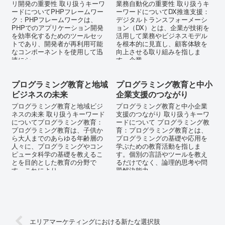
リ開発の重要性 取り扱うキーワ
業務自動化の重要性 取り扱うキ
ードについてPHPフレームワー
ーワードについてDX推進支援：
ク：PHPフレームワークは、
デジタルトランスフォーメーシ
PHPでのアプリケーション開発
ョン（DX）とは、企業が技術を
を効率化するためのツールセッ
活用して業務やビジネスモデル
トであり、開発者が再利用可能
を根本的に見直し、顧客体験を
なコンポーネントを使用して迅
向上させる取り組みを指しま
速にシ...
す。企業...
プログラミング教育と地域
プログラミング教育と中小
ビジネスの未来
企業支援のつながり
プログラミング教育と地域ビジ
プログラミング教育と中小企業
ネスの未来 取り扱うキーワード
支援のつながり 取り扱うキーワ
についてプログラミング教育：
ードについて プログラミング教
プログラミング教育は、子供か
育：プログラミング教育とは、
ら大人までのあらゆる年齢層の
プログラミングの基礎や応用を
人々に、プログラミングやコン
学ぶための教育活動を指しま
ピュータ科学の基礎を教えるこ
す。個別の言語やツールを教え
とを目的とした教育の分野で
るだけでなく、論理的思考や問
す。これにより...
題解決能力...
エリアマーケティングにおける新たな選択肢