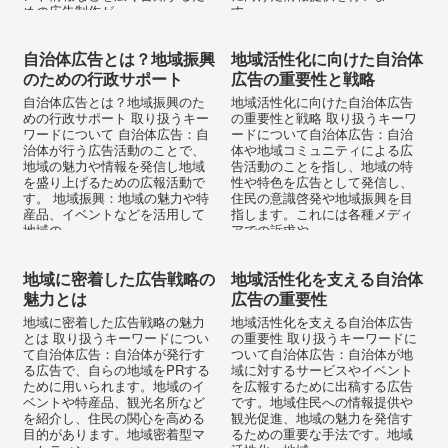
めの広告制作が...
す。...
自治体広告とは？地域振興
地域活性化に向けた自治体
のための行政サポート
広告の重要性と戦略
自治体広告とは？地域振興のた
地域活性化に向けた自治体広告
めの行政サポート 取り扱うキー
の重要性と戦略 取り扱うキーワ
ワードについて 自治体広告：自
ードについて自治体広告：自治
治体が行う広告活動のことで、
体や地域コミュニティによる広
地域の魅力や情報を発信し地域
告活動のことを指し、地域の特
を盛り上げるための広報活動で
性や特色を広告として発信し、
す。 地域振興：地域の魅力や特
住民の意識啓発や地域振興を目
産品、イベントなどを活用して
指します。これには各種メディ
地域の...
アでの訴求や...
地域に密着した広告戦略の
地域活性化を支える自治体
魅力とは
広告の重要性
地域に密着した広告戦略の魅力
地域活性化を支える自治体広告
とは 取り扱うキーワードについ
の重要性 取り扱うキーワードに
て自治体広告：自治体が発行す
ついて自治体広告：自治体が地
る広告で、自らの地域をPRする
域に対するサービスやイベント
ために用いられます。地域のイ
を広報するために出稿する広告
ベントや特産品、観光名所など
です。地域住民への情報提供や
を紹介し、住民の関心を高める
観光促進、地域の魅力を発信す
目的があります。地域密着型マ
るための重要な手法です。地域