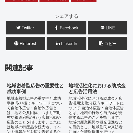
シェアする
Twitter
Facebook
LINE
Pinterest
LinkedIn
コピー
関連記事
地域密着型広告の重要性と
地域活性化における助成金
成功事例
と広告活用法
地域密着型広告の重要性と成功
地域活性化における助成金と広
事例 取り扱うキーワードについ
告活用法 取り扱うキーワードに
て自治体広告：自治体広告と
ついて 自治体広告：自治体広告
は、地方公共団体、つまり市町
とは、地域の行政や自治体が発
村や都道府県が行う広報活動や
信する広告のことを指します。
広告のことを指します。これに
地域の産業振興や観光促進など
は地域の特産品や観光地、イベ
を目的とし、地域住民や来訪者
ント情報などを広く告知するた
に向けた情報提供を行いま