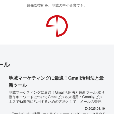
最先端技術を、地域の中小企業でも。
ール
地域マーケティングに最適！Gmail活用法と最
新ツール
地域マーケティングに最適！Gmail活用法と最新ツール 取り
扱うキーワードについてGmailビジネス活用：Gmailをビジ
ネスで効果的に活用するための方法として、メールの管理、
共有、コラボレーションを強化する機能が多く搭載されてい
2025.03.19
ます。カ...
Gmailビジネス活用
オンラインミーティングツール
クラウド