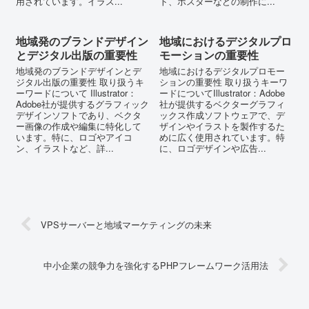
用されています。イラス...
ト、ポスターなどの制作に...
地域発のブランドデザイン
地域におけるデジタルプロ
とデジタル出版の重要性
モーションの重要性
地域発のブランドデザインとデ
地域におけるデジタルプロモー
ジタル出版の重要性 取り扱うキ
ションの重要性 取り扱うキーワ
ーワードについて Illustrator：
ードについてIllustrator：Adobe
Adobe社が提供するグラフィック
社が提供するベクターグラフィ
デザインソフトであり、ベクタ
ックス作成ソフトウェアで、デ
ー画像の作成や編集に特化して
ザインやイラストを製作するた
います。特に、ロゴやアイコ
めに広く使用されています。特
ン、イラストなど、詳...
に、ロゴデザインや広告...
VPSサーバーと地域マーケティングの未来
中小企業の競争力を強化するPHPフレームワーク活用法