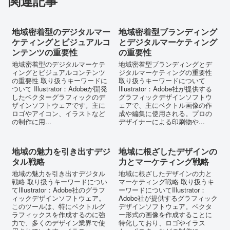
関連記事
地域密着型のデジタルマー
地域密着型ブランディング
ケティングとビジュアルコ
とデジタルマーケティング
ンテンツの重要性
の重要性
地域密着型のデジタルマーケテ
地域密着型ブランディングとデ
ィングとビジュアルコンテンツ
ジタルマーケティングの重要性
の重要性 取り扱うキーワードに
取り扱うキーワードについて
ついて Illustrator：Adobeが開発
Illustrator：Adobe社が提供する
したベクターグラフィックのデ
グラフィックデザインソフトウ
ザインソフトウェアです。主に
ェアで、主にベクトル画像の作
ロゴやアイコン、イラストなど
成や編集に使用される。プロの
の制作に用...
デザイナーによる印刷物や...
地域の魅力を引き出すデジ
地域に根ざしたデザインの
タル戦略
力とマーケティング戦略
地域の魅力を引き出すデジタル
地域に根ざしたデザインの力と
戦略 取り扱うキーワードについ
マーケティング戦略 取り扱うキ
てIllustrator：Adobe社のグラフ
ーワードについてIllustrator：
ィックデザインソフトウェア。
Adobe社が提供するグラフィック
このツールは、特にベクトルグ
デザインソフトウェア。ベクタ
ラフィックスを作成するのに強
ー形式の画像を作成することに
力で、多くのデザイン業界で使
特化しており、ロゴやイラス