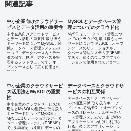
関連記事
中小企業向けクラウドサー
MySQLとデータベース管
ビスとデータ活用の重要性
理についてのクラウド化
中小企業向けクラウドサービス
MySQLとデータベース管理につ
とデータ活用の重要性 取り扱う
いてのクラウド化 取り扱うキー
キーワードについてMySQL：関
ワードについて MySQL：オープ
係データベース管理システムの
ンソースのリレーショナルデー
一つで、データベース内のデー
タベース管理システム(RDBMS)
タの保存、処理、アクセスを管
であり、多くのウェブアプリケ
理するソフトウェアです。オー
ーションで使用されています...
プンソースとして広く使用され
ており、...
中小企業のクラウドサービ
データベースとクラウドサ
ス活用法とMySQLの重要
ービスの相互関係
性
データベースとクラウドサービ
スの相互関係 取り扱うキーワー
中小企業のクラウドサービス活
ドについてMySQL：オープンソ
用法とMySQLの重要性 取り扱う
ースのリレーショナルデータベ
キーワードについてMySQL：
ース管理システムで、主にWeb
MySQLはリレーショナルデータ
アプリケーション向けに利用さ
ベース管理システム（RDBMS）
れる。多くのアプリケーション
で、効率的かつ柔軟にデータの
で重要なデータストレージとし