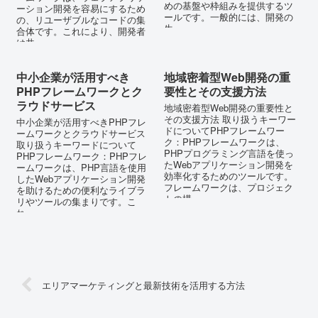
めの基盤や枠組みを提供するツ
ーション開発を容易にするため
ールです。一般的には、開発の
の、リユーザブルなコードの集
生...
合体です。これにより、開発者
は共...
中小企業が活用すべき
地域密着型Web開発の重
PHPフレームワークとク
要性とその支援方法
ラウドサービス
地域密着型Web開発の重要性と
その支援方法 取り扱うキーワー
中小企業が活用すべきPHPフレ
ドについてPHPフレームワー
ームワークとクラウドサービス
ク：PHPフレームワークは、
取り扱うキーワードについて
PHPプログラミング言語を使っ
PHPフレームワーク：PHPフレ
たWebアプリケーション開発を
ームワークは、PHP言語を使用
効率化するためのツールです。
したWebアプリケーション開発
フレームワークは、プロジェク
を助けるための便利なライブラ
トの構...
リやツールの集まりです。こ
れ...
エリアマーケティングと最新技術を活用する方法