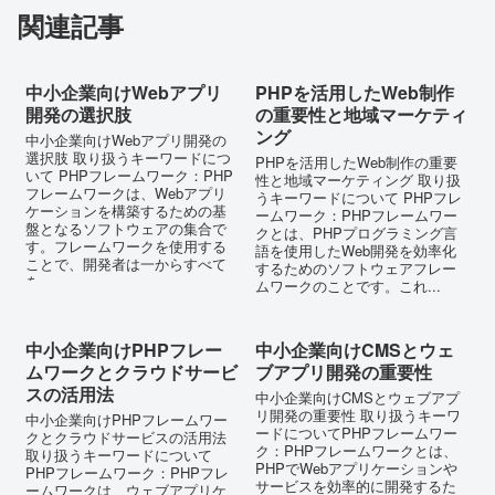
関連記事
中小企業向けWebアプリ
PHPを活用したWeb制作
開発の選択肢
の重要性と地域マーケティ
ング
中小企業向けWebアプリ開発の
選択肢 取り扱うキーワードにつ
PHPを活用したWeb制作の重要
いて PHPフレームワーク：PHP
性と地域マーケティング 取り扱
フレームワークは、Webアプリ
うキーワードについて PHPフレ
ケーションを構築するための基
ームワーク：PHPフレームワー
盤となるソフトウェアの集合で
クとは、PHPプログラミング言
す。フレームワークを使用する
語を使用したWeb開発を効率化
ことで、開発者は一からすべて
するためのソフトウェアフレー
を...
ムワークのことです。これ...
中小企業向けPHPフレー
中小企業向けCMSとウェ
ムワークとクラウドサービ
ブアプリ開発の重要性
スの活用法
中小企業向けCMSとウェブアプ
リ開発の重要性 取り扱うキーワ
中小企業向けPHPフレームワー
ードについてPHPフレームワー
クとクラウドサービスの活用法
ク：PHPフレームワークとは、
取り扱うキーワードについて
PHPでWebアプリケーションや
PHPフレームワーク：PHPフレ
サービスを効率的に開発するた
ームワークは、ウェブアプリケ