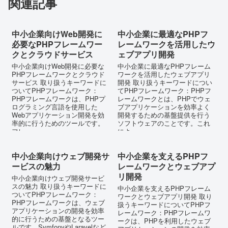
関連記事
中小企業向けWeb開発に
中小企業に最適なPHPフ
必要なPHPフレームワー
レームワークを活用したウ
クとクラウドサービス
ェブアプリ開発
中小企業向けWeb開発に必要な
中小企業に最適なPHPフレーム
PHPフレームワークとクラウド
ワークを活用したウェブアプリ
サービス 取り扱うキーワードに
開発 取り扱うキーワードについ
ついてPHPフレームワーク：
てPHPフレームワーク：PHPフ
PHPフレームワークは、PHPプ
レームワークとは、PHPでウェ
ログラミング言語を使用した
ブアプリケーションを効率よく
Webアプリケーション開発を効
開発するための基盤提供を行う
率的に行うためのツールです。
ソフトウェアのことです。これ
フレ...
によ...
中小企業向けウェブ開発サ
中小企業を支えるPHPフ
ービスの魅力
レームワークとウェブアプ
リ開発
中小企業向けウェブ開発サービ
スの魅力 取り扱うキーワードに
中小企業を支えるPHPフレーム
ついてPHPフレームワーク：
ワークとウェブアプリ開発 取り
PHPフレームワークは、ウェブ
扱うキーワードについてPHPフ
アプリケーションの開発を効率
レームワーク：PHPフレームワ
的に行うための基盤となるツー
ークは、PHPを利用したウェブ
ルです。SymfonyやLaravelなど