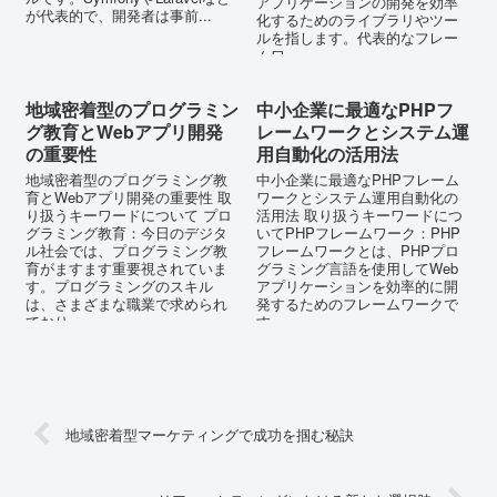
アプリケーションの開発を効率
が代表的で、開発者は事前...
化するためのライブラリやツー
ルを指します。代表的なフレー
ムワ...
地域密着型のプログラミン
中小企業に最適なPHPフ
グ教育とWebアプリ開発
レームワークとシステム運
の重要性
用自動化の活用法
地域密着型のプログラミング教
中小企業に最適なPHPフレーム
育とWebアプリ開発の重要性 取
ワークとシステム運用自動化の
り扱うキーワードについて プロ
活用法 取り扱うキーワードにつ
グラミング教育：今日のデジタ
いてPHPフレームワーク：PHP
ル社会では、プログラミング教
フレームワークとは、PHPプロ
育がますます重要視されていま
グラミング言語を使用してWeb
す。プログラミングのスキル
アプリケーションを効率的に開
は、さまざまな職業で求められ
発するためのフレームワークで
ており、...
す...
地域密着型マーケティングで成功を掴む秘訣