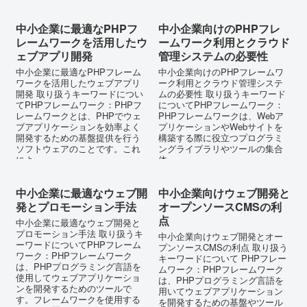
中小企業に最適なPHPフ
中小企業向けのPHPフレ
レームワークを活用したウ
ームワーク利用とクラウド
ェブアプリ開発
管理システムの必要性
中小企業に最適なPHPフレーム
中小企業向けのPHPフレームワ
ワークを活用したウェブアプリ
ーク利用とクラウド管理システ
開発 取り扱うキーワードについ
ムの必要性 取り扱うキーワード
てPHPフレームワーク：PHPフ
についてPHPフレームワーク：
レームワークとは、PHPでウェ
PHPフレームワークは、Webア
ブアプリケーションを効率よく
プリケーションやWebサイトを
開発するための基盤提供を行う
構築する際に役立つプログラミ
ソフトウェアのことです。これ
ングライブラリやツールの集合
によ...
体...
中小企業に最適なウェブ開
中小企業向けウェブ開発と
発とプロモーション手法
オープンソースCMSの利
点
中小企業に最適なウェブ開発と
プロモーション手法 取り扱うキ
中小企業向けウェブ開発とオー
ーワードについてPHPフレーム
プンソースCMSの利点 取り扱う
ワーク：PHPフレームワーク
キーワードについて PHPフレー
は、PHPプログラミング言語を
ムワーク：PHPフレームワーク
使用してウェブアプリケーショ
は、PHPプログラミング言語を
ンを開発するためのツールで
用いてウェブアプリケーション
す。フレームワークを使用する
を開発するための基盤やツール