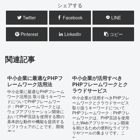
シェアする
Twitter
Facebook
LINE
Pinterest
LinkedIn
コピー
関連記事
中小企業に最適なPHPフ
中小企業が活用すべき
レームワーク活用法
PHPフレームワークとク
ラウドサービス
中小企業に最適なPHPフレーム
ワーク活用法 取り扱うキーワー
中小企業が活用すべきPHPフレ
ドについてPHPフレームワー
ームワークとクラウドサービス
ク：PHPフレームワークとは、
取り扱うキーワードについて
ウェブアプリケーション開発に
PHPフレームワーク：PHPフレ
おいてPHP言語を使用する際の
ームワークは、PHP言語を使用
基本的な動作や機能を提供する
したWebアプリケーション開発
ソフトウェアのことです。開発
を助けるための便利なライブラ
者は、...
リやツールの集まりです。こ
れ...